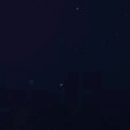
其他九游·会（J9）官方网站
WQD/WQ-S系列
WQD/WQ-S系列
全不锈钢污水污物潜水电泵(丝口)
全不锈钢污水污物潜水电泵(法兰)