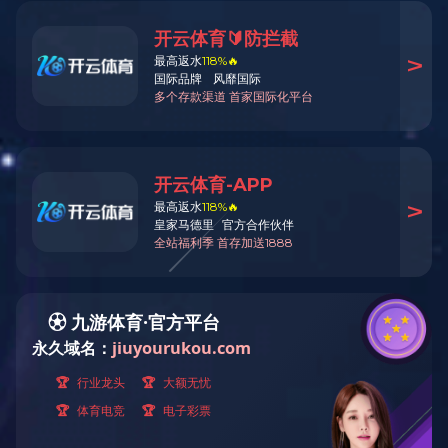
潜水泵
油浸泵
排污泵
切割泵
化工泵
管道泵
自耦装置